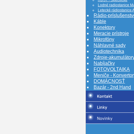
RDST - Špecifické
Lodné radiostanice 
Letecké rádiostanice 
Rádio-príslušenstv
Káble
Konektory
Meracie prístroje
Mikrofóny
Náhlavné sady
Audiotechnika
Zdroje-akumulátor
Nabíjačky
FOTOVOLTAIKA
Meniče - Konvertor
DOMÁCNOSŤ
Bazár - 2nd Hand