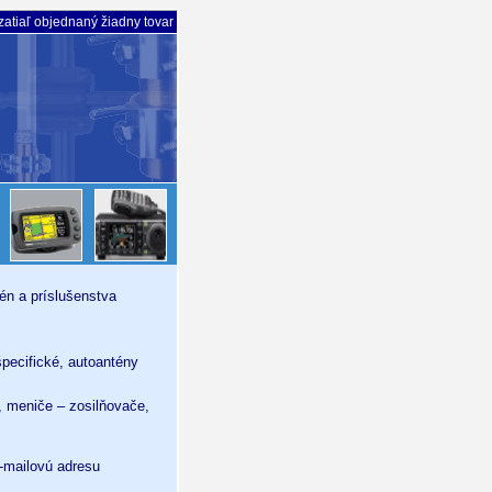
atiaľ objednaný žiadny tovar
tén a príslušenstva
pecifické, autoantény
 meniče – zosilňovače,
-mailovú adresu