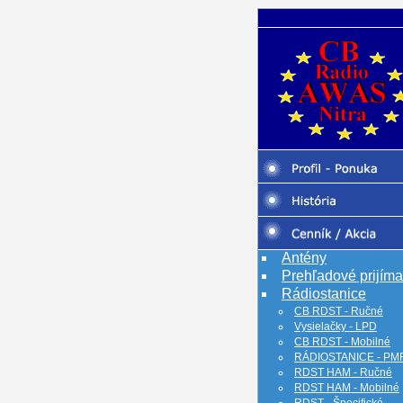
Antény
Prehľadové prijím
Rádiostanice
CB RDST - Ručné
Vysielačky - LPD
CB RDST - Mobilné
RÁDIOSTANICE - PM
RDST HAM - Ručné
RDST HAM - Mobilné