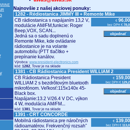
MARINE
Najnovšie z našej akciovej ponuky:
AIR
1282 - Rédiostanica JIMMY III + Remonte Mike
o
CB rádiostanica s napájaním 13,2 V,
96,00
€
modulácie AM/FM,funkcie: Roger
bez DPH €
78,0
Beep,VOX, SCAN...
Jedná sa o sadu doplnenú o
Remonte Mike, kde ovládanie
rádiostanice je na volante
automobilu (PTT tlačítko +
y
prepínanie kanálov.
Výrobca:
www.president-electronics.com
kód:
1282
, Tovar je na sklade
1381 - CB Rádiostanica President WILLIAM 2
y
CB Rádiostanica President
159,00
€
WILLIAM 2 s bezdrôtovým bluetooth
bez DPH €
129,2
mikrofónom. Veľkosť:115x140x 45-
Black box.
Napájanie:13.2 V/26.4 V DC, výkon
4 W, modulácia AM/FM...
kód:
1381
, Tovar je na sklade
1391 - CRT CONCORDE
Mobilná rádiostanica pre náročných
139,00
€
rádioamatérov. Frekvenčný rozsah"
bez DPH €
113,0