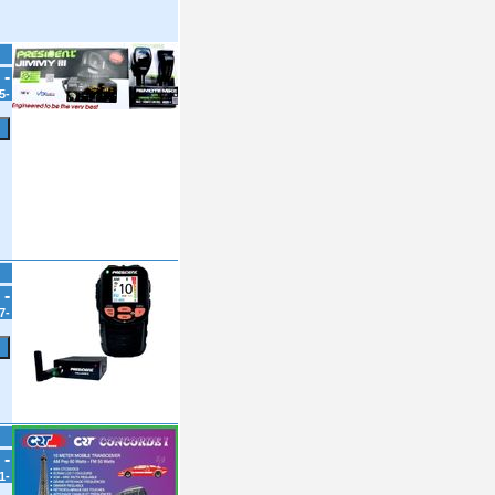
 -
5-
 -
7-
 -
1-