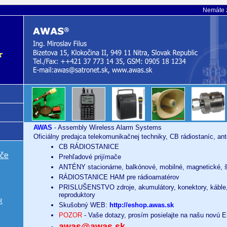
Nemáte z
AWAS
- Assembly Wireless Alarm Systems
Oficiálny predajca telekomunikačnej techniky, CB rádiostaníc, an
CB RÁDIOSTANICE
ače
Prehľadové prijímače
ANTÉNY stacionárne, balkónové, mobilné, magnetické, š
RÁDIOSTANICE HAM pre rádioamatérov
PRISLUŠENSTVO zdroje, akumulátory, konektory, káble,
reproduktory
R
Skušobný WEB:
http://eshop.awas.sk
POZOR
- Vaše dotazy, prosím posielajte na našu novú E
awas@awas.sk