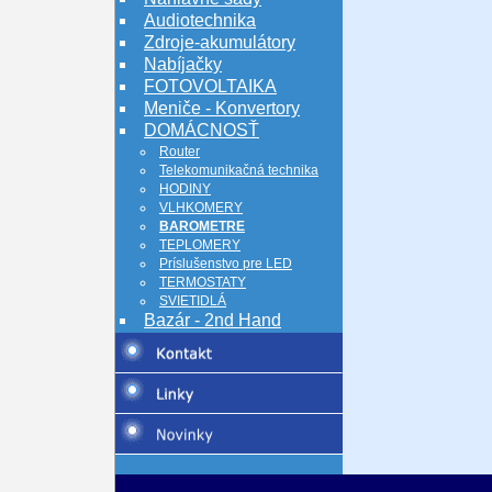
Audiotechnika
Zdroje-akumulátory
Nabíjačky
FOTOVOLTAIKA
Meniče - Konvertory
DOMÁCNOSŤ
Router
Telekomunikačná technika
HODINY
VLHKOMERY
BAROMETRE
TEPLOMERY
Príslušenstvo pre LED
TERMOSTATY
SVIETIDLÁ
Bazár - 2nd Hand