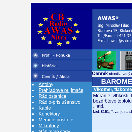
Cenník
akualizovaný 
BAROME
Antény
Vlkomer, tlakome
Prehľadové prijímače
Meranie, vlhkosti,
Rádiostanice
bezdrôtovo teplot
Rádio-príslušenstvo
...atd.
Káble
kód:
8151
, Tovar je na 
Konektory
Meracie prístroje
Mikrofóny
Náhlavné sady