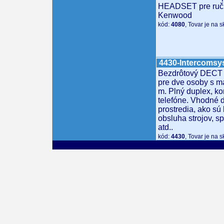
HEADSET pre ručn
Kenwood
kód:
4080
, Tovar je na 
4430-Intercoms
Bezdrôtový DECT 
pre dve osoby s 
m. Plný duplex, k
telefóne. Vhodné 
prostredia, ako sú
obsluha strojov, s
atd..
kód:
4430
, Tovar je na 