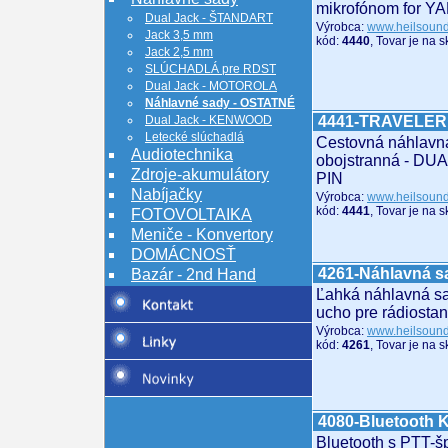
mikrofónom for Y
Dual Jack - ŠTANDART
Výrobca:
www.heilsoun
Jack 3,5 mm
kód:
4440
, Tovar je na 
Jack 2,5 mm
SLÚCHADLÁ pre RDST
Dual Jack - MOTOROLA
Náhlavné sady - OSTATNÉ
Dual Jack - KENWOOD
4441-TRAVELER
Letecké slúchadlá
Cestovná náhlavná
Audiotechnika
obojstranná - DUA
Zdroje-akumulátory
PIN
Nabíjačky
Výrobca:
www.heilsoun
kód:
4441
, Tovar je na 
FOTOVOLTAIKA
Meniče - Konvertory
DOMÁCNOSŤ
4261-Náhlavná s
Bazár - 2nd Hand
Ľahká náhlavná s
ucho pre rádiosta
Výrobca:
www.heilsoun
kód:
4261
, Tovar je na 
4080-Bluetooth
Bluetooth s PTT-š