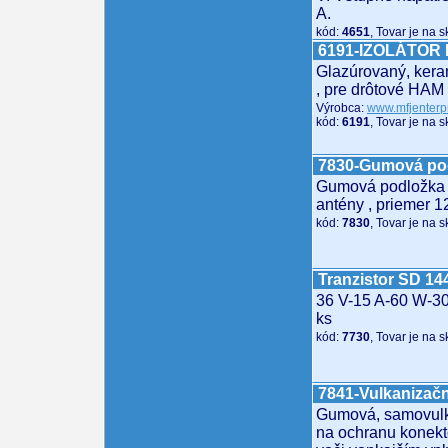
A.
kód:
4651
, Tovar je na 
6191-IZOLÁTOR
Glazúrovaný, kera
, pre drôtové HAM
Výrobca:
www.mfjenterp
kód:
6191
, Tovar je na 
7830-Gumová po
Gumová podložka 
antény , priemer 
kód:
7830
, Tovar je na 
Tranzistor SD 14
36 V-15 A-60 W-3
ks
kód:
7730
, Tovar je na 
7841-Vulkanizač
Gumová, samovulk
na ochranu konekt