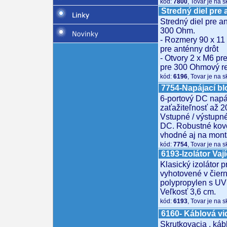
kód:
7800
, Tovar je na 
Stredný diel pre
Stredný diel pre a
300 Ohm.
- Rozmery 90 x 11
pre anténny drôt
- Otvory 2 x M6 pre
pre 300 Ohmový re
kód:
6196
, Tovar je na 
7754-Napájací b
6-portový DC napáj
zaťažiteľnosť až 
Vstupné / výstupné
DC. Robustné kov
vhodné aj na mont
kód:
7754
, Tovar je na 
6193-Izolátor Vaj
Klasický izolátor 
vyhotovené v čiern
polypropylen s UV
Veľkosť 3,6 cm.
kód:
6193
, Tovar je na 
6160- Káblová vi
Skrutkovacia , kábl