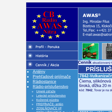
Cenník
akualizovaný 
PRÍSLUŠ
Antény
7842-Vulkanizačn
Prehľadové prijímače
Čierna, silikónov
Rádiostanice
široká, dĺžka 20 m
Rádio-príslušenstvo
kód:
7842
, Tovar je na 
Umelé záťaže
Letecké príslušenstvo
Koženné púzdra
PREPÍNAČE- antén
ZOSILŇOVAČE VF