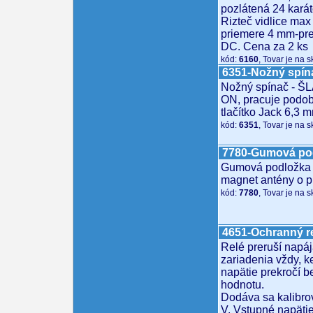
pozlátená 24 kará
Rizteč vidlice max
priemere 4 mm-pre
DC. Cena za 2 ks
kód:
6160
, Tovar je na 
6351-Nožný spín
Nožný spínač - ŠL
ON, pracuje podo
tlačítko Jack 6,3 
kód:
6351
, Tovar je na 
7780-Gumová po
Gumová podložka
magnet antény o 
kód:
7780
, Tovar je na 
4651-Ochranný r
Relé preruší napá
zariadenia vždy, k
napätie prekročí 
hodnotu.
Dodáva sa kalibrov
V. Vstupné napäti