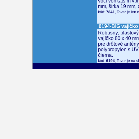
voči vonkajším vpl
mm, šírka 19 mm, 
kód:
7841
, Tovar je len
6194-BIG vajíčko
Robusný, plastový 
vajíčko 80 x 40 mm
pre drôtové antény.
polypropylen s UV
čierna.
kód:
6194
, Tovar je na 