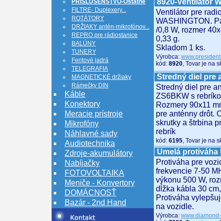
8920-Ventilátor 
PRÍSLUŠENSTVO-Ostatné
FILTRE- Duplexery...
Ventilátor pre radi
ROTÁTORY
WASHINGTON. Par
DRŽIAKY antén-mikrofónov...
/0,8 W, rozmer 40
REPRO pre rádiostanice
0,33 g.
BALÚNY
Skladom 1 ks.
TUNERY
Výrobca:
www.president
Feritové jadrá
kód:
8920
, Tovar je na 
TELEGRAFIA
Stredný diel pre
MAGNETICKÉ držiaky
Rámečky DIN
Stredný diel pre a
Káble
ZS6BKW s rebrík
Konektory
Rozmery 90x11 mm
Meracie prístroje
pre anténny drôt. 
skrutky a štrbina
Mikrofóny
rebrík
Náhlavné sady
kód:
6195
, Tovar je na 
Audiotechnika
Umelá protiváh
Zdroje-akumulátory
Protiváha pre vozi
Nabíjačky
frekvencie 7-50 M
FOTOVOLTAIKA
výkonu 500 W, ro
Meniče - Konvertory
dĺžka kábla 30 cm,
DOMÁCNOSŤ
Protiváha vylepšu
Bazár - 2nd Hand
na vozidle.
Výrobca:
www.diamond-a